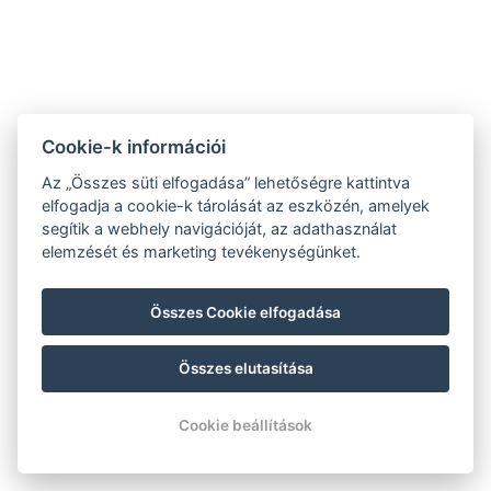
9941, Őriszentpéter, Gombászó u. 3.
Adatvédelmi nyilatkozat
Cookie-k információi
ÁSZF
Az „Összes süti elfogadása” lehetőségre kattintva
Házirend
elfogadja a cookie-k tárolását az eszközén, amelyek
segítik a webhely navigációját, az adathasználat
Blog
elemzését és marketing tevékenységünket.
Összes Cookie elfogadása
Összes elutasítása
Cookie beállítások