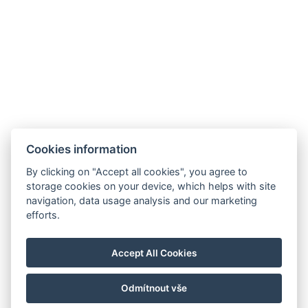
Kőszegi hegység
Az Őrségben
Cookies information
hello@reborona.hu
By clicking on "Accept all cookies", you agree to
+36202932656
storage cookies on your device, which helps with site
9941, Őriszentpéter, Gombászó ulica 3.
navigation, data usage analysis and our marketing
efforts.
Izjava o zasebnosti
Splošni pogoji poslovanja
Accept All Cookies
Hišni red
Blog
Odmítnout vše